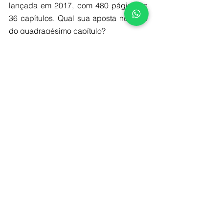
lançada em 2017, com 480 páginas e 
36 capítulos. Qual sua aposta no título 
do quadragésimo capítulo?
A brincadeira vale para ilustrar que 
você poderá estudar três livros, vinte, 
quarenta e mais trinta e seis capítulos, 
mas perceberá ao final, que os 
conflitos entre canais são impossíveis 
de eliminar de forma definitiva. Porém, 
seu objetivo como gestor de canais 
será antever, minimizar o seu impacto e 
prever regras para solução. Afinal, o 
único cenário que o conflito não 
acontecerá será o de desequilíbrio 
entre oferta e demanda, ou seja, 
quando há mais clientes querendo 