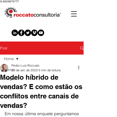
G-6826B7677T
Post
Home
Pedro Luiz Roccato
Home
29 de set. de 2022
5 min de leitura
Modelo híbrido de
Artigos
vendas? E como estão os
Blog
conflitos entre canais de
VIP Line
vendas?
Notícias
Em nossa última enquete perguntamos 