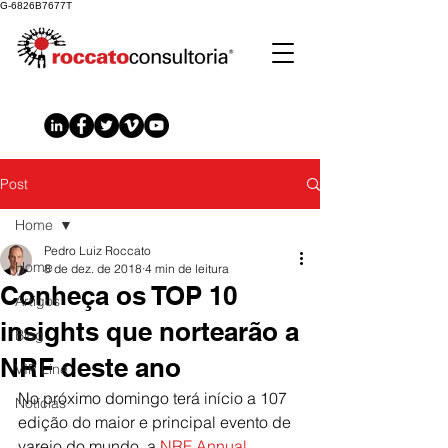
G-6826B7677T
Post
Home
Pedro Luiz Roccato
Home
8 de dez. de 2018
4 min de leitura
Conheça os TOP 10
Artigos
insights que nortearão a
Blog
NRF deste ano
VIP Line
No próximo domingo terá início a 107 
Notícias
edição do maior e principal evento de 
varejo do mundo, a 
NRF Annual 