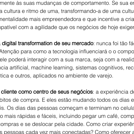
mente às suas mudanças de comportamento. Se sua e
 cultura e ritmo de uma, transformando-a de uma cultur
mentalidade mais empreendedora e que incentive a cri
mpatível com a agilidade que os negócios de hoje exige
 digital transformation de seu mercado
: nunca foi tão fá
. Atenção para como a tecnologia influenciará o o comp
le poderá interagir com a sua marca, seja com a reali
cia artificial, machine learning, sistemas cognitivos, r
ótica e outros, aplicados no ambiente de varejo. 
cliente como centro de seus negócios
: a experiência d
bitos de compra. E eles estão mudando todos os dias e
s. Os dias das pessoas começam e terminam no celular
ão mais rápidas e fáceis, incluindo pegar um café, comp
compras e se deslocar pela cidade. Como criar experiên
s pessoas cada vez mais conectadas? Como oferecer ao