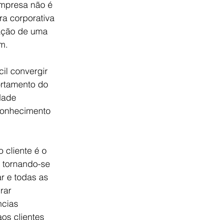
mpresa não é 
a corporativa 
ação de uma 
m.
cil convergir 
ortamento do 
dade 
econhecimento 
o cliente é o 
 tornando-se 
 e todas as 
rar 
cias 
s clientes 