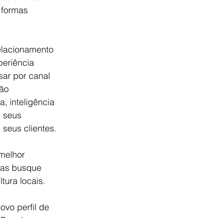
 formas 
relacionamento 
eriência 
ar por canal 
ão 
 inteligência 
e seus 
seus clientes.
 melhor 
mas busque 
tura locais.
ovo perfil de 