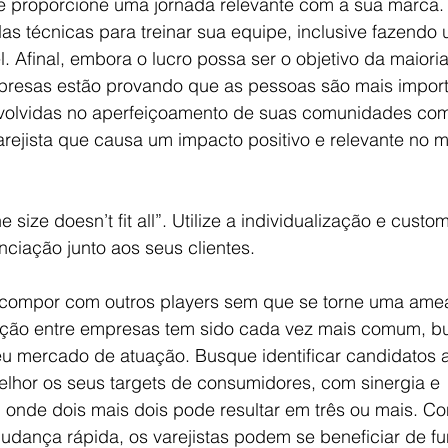
 proporcione uma jornada relevante com a sua marca. 
adas técnicas para treinar sua equipe, inclusive fazendo 
l. Afinal, embora o lucro possa ser o objetivo da maiori
mpresas estão provando que as pessoas são mais import
volvidas no aperfeiçoamento de suas comunidades com 
arejista que causa um impacto positivo e relevante no 
ne size doesn’t fit all”. Utilize a individualização e cus
nciação junto aos seus clientes.
compor com outros players sem que se torne uma ame
ção entre empresas tem sido cada vez mais comum, b
eu mercado de atuação. Busque identificar candidatos
lhor os seus targets de consumidores, com sinergia e 
onde dois mais dois pode resultar em três ou mais. Co
dança rápida, os varejistas podem se beneficiar de fu