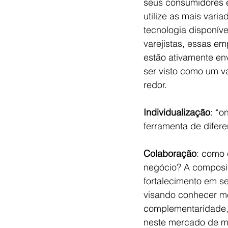
seus consumidores e
utilize as mais vari
tecnologia disponíve
varejistas, essas e
estão ativamente en
ser visto como um v
redor.
Individualização
: “o
ferramenta de difere
Colaboração
: como 
negócio? A composi
fortalecimento em s
visando conhecer me
complementaridade, 
neste mercado de mu