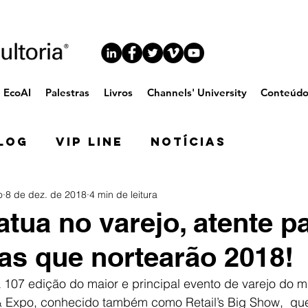
EcoAI
Palestras
Livros
Channels' University
Conteúd
log
VIP Line
Notícias
o
8 de dez. de 2018
4 min de leitura
atua no varejo, atente p
as que nortearão 2018!
a 107 edição do maior e principal evento de varejo do 
 Expo, conhecido também como Retail’s Big Show,  qu