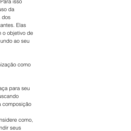
Para isso 
uso da 
a dos 
antes. Elas 
o objetivo de 
mundo ao seu 
tomização como 
aça para seu 
uscando 
 a composição 
nsidere como, 
ndir seus 