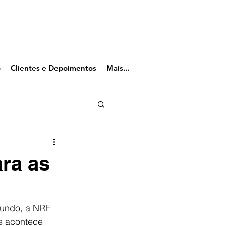
o
Clientes e Depoimentos
Mais...
ara as
mundo, a NRF 
e acontece 