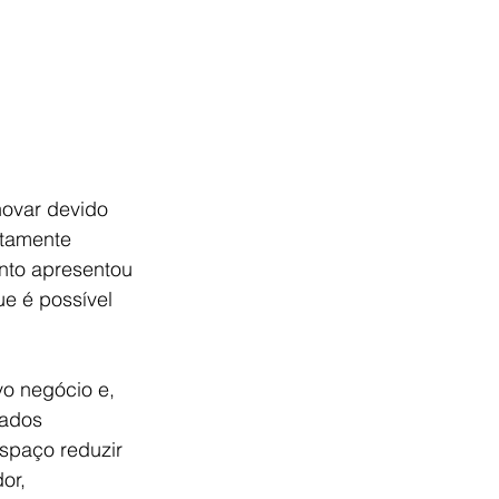
novar devido 
ltamente 
nto apresentou 
e é possível 
ovo negócio e, 
ados 
spaço reduzir 
or, 