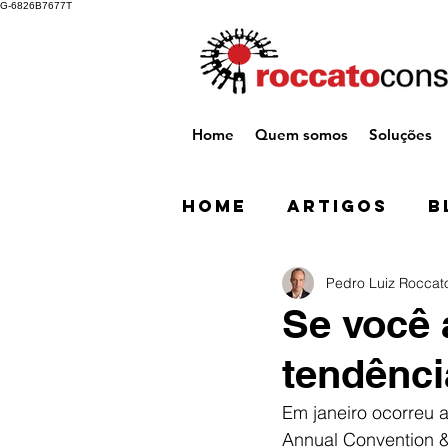
G-6826B7677T
Home
Quem somos
Soluções
Home
Artigos
B
Pedro Luiz Roccat
Se você 
tendênci
Em janeiro ocorreu 
Annual Convention &