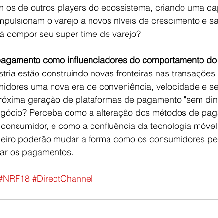
om os de outros players do ecossistema, criando uma c
mpulsionam o varejo a novos níveis de crescimento e sa
á compor seu super time de varejo?
e pagamento como influenciadores do comportamento d
stria estão construindo novas fronteiras nas transações d
idores uma nova era de conveniência, velocidade e s
óxima geração de plataformas de pagamento "sem dinh
negócio? Perceba como a alteração dos métodos de pa
 o consumidor, e como a confluência da tecnologia móvel
inheiro poderão mudar a forma como os consumidores p
itar os pagamentos.
#NRF18
#DirectChannel