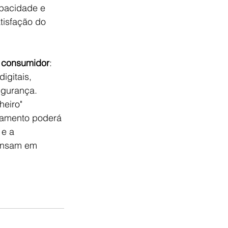
apacidade e 
tisfação do 
o consumidor
: 
igitais, 
egurança. 
eiro" 
gamento poderá 
 e a 
ensam em 