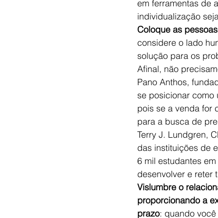
em ferramentas de an
individualização sej
Coloque as pessoas 
considere o lado hu
solução para os pro
Afinal, não precisa
Pano Anthos, fundad
se posicionar como u
pois se a venda for
para a busca de pre
Terry J. Lundgren, 
das instituições de 
6 mil estudantes em 
desenvolver e reter t
Vislumbre o relacio
proporcionando a ex
prazo
: quando você 