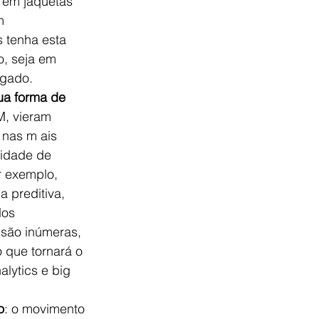
 em jaquetas 
m 
 tenha esta 
o, seja em 
egado.
ua forma de 
M, vieram 
 nas m ais 
lidade de 
r exemplo, 
 preditiva, 
dos 
 são inúmeras, 
 que tornará o 
lytics e big 
o
: o movimento 