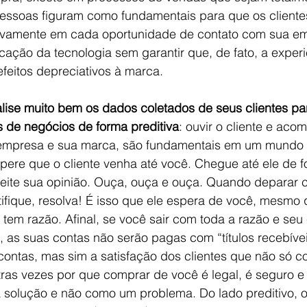
essoas figuram como fundamentais para que os cliente
tivamente em cada oportunidade de contato com sua e
icação da tecnologia sem garantir que, de fato, a experi
efeitos depreciativos à marca.
ise muito bem os dados coletados de seus clientes para
 de negócios de forma preditiva
: ouvir o cliente e aco
a empresa e sua marca, são fundamentais em um mundo
spere que o cliente venha até você. Chegue até ele de 
peite sua opinião. Ouça, ouça e ouça. Quando deparar
tifique, resolva! É isso que ele espera de você, mesmo
 tem razão. Afinal, se você sair com toda a razão e seu 
, as suas contas não serão pagas com “títulos recebíve
ontas, mas sim a satisfação dos clientes que não só 
tras vezes por que comprar de você é legal, é seguro e
 solução e não como um problema. Do lado preditivo, o