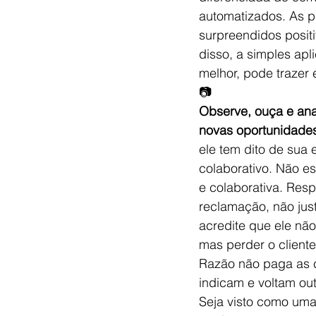
automatizados. As p
surpreendidos posi
disso, a simples apl
melhor, pode trazer 
📷
Observe, ouça e anal
novas oportunidades
ele tem dito de su
colaborativo. Não e
e colaborativa. Res
reclamação, não jus
acredite que ele não
mas perder o cliente
Razão não paga as c
indicam e voltam ou
Seja visto como uma