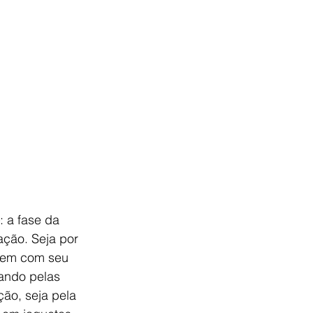
: a fase da 
ção. Seja por 
arem com seu 
ando pelas 
ão, seja pela 