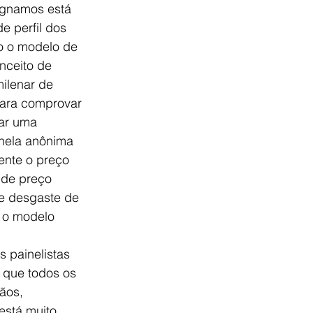
ignamos está 
 perfil dos 
o o modelo de 
nceito de 
ilenar de 
Para comprovar 
ar uma 
nela anônima 
ente o preço 
 de preço 
de desgaste de 
 o modelo 
s painelistas 
 que todos os 
ãos, 
está muito 