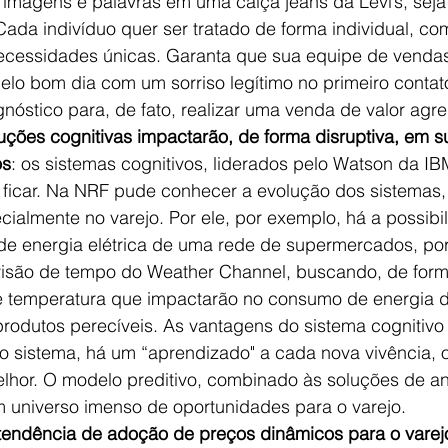
 imagens e palavras em uma calça jeans da Levi’s, seja
ada indivíduo quer ser tratado de forma individual, co
necessidades únicas. Garanta que sua equipe de vendas
elo bom dia com um sorriso legítimo no primeiro contat
nóstico para, de fato, realizar uma venda de valor agr
uções cognitivas impactarão, de forma disruptiva, em s
os
: os sistemas cognitivos, liderados pelo Watson da IB
a ficar. Na NRF pude conhecer a evolução dos sistemas,
cialmente no varejo. Por ele, por exemplo, há a possibi
de energia elétrica de uma rede de supermercados, po
isão de tempo do Weather Channel, buscando, de forma
e temperatura que impactarão no consumo de energia 
produtos perecíveis. As vantagens do sistema cognitivo
o sistema, há um “aprendizado" a cada nova vivência, o
lhor. O modelo preditivo, combinado às soluções de ana
 universo imenso de oportunidades para o varejo.   
 tendência de adoção de preços dinâmicos para o varej