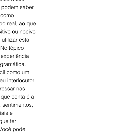
s podem saber 
m como 
o real, ao que 
tivo ou nocivo 
tilizar esta 
 No tópico 
 experiência 
gramática, 
ácil como um 
u interlocutor 
ressar nas 
que conta é a 
 sentimentos, 
ais e 
gue ter 
 Você pode 