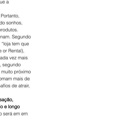
ue a 
Portanto, 
do sonhos, 
produtos. 
ionam. Segundo 
“loja tem que 
 or Rental), 
cada vez mais 
, segundo 
 muito próximo 
 somam mais de 
ios de atrair, 
sação, 
o e longo 
ão será em em 