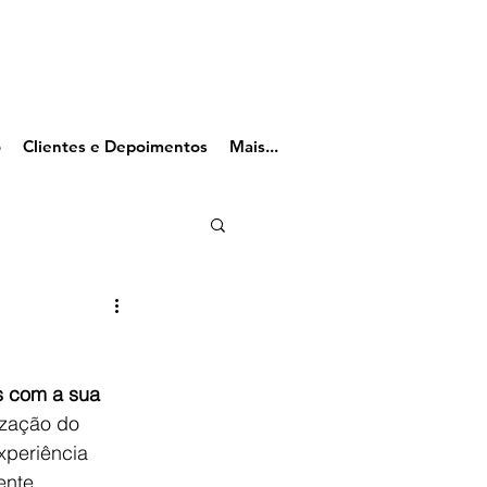
o
Clientes e Depoimentos
Mais...
s com a sua 
ização do 
xperiência 
ente 