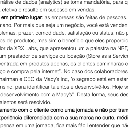
álise de dados (analytics) se torna mandatória, para q
a efetiva e resulte em sucesso em vendas.
em primeiro lugar
: as empresas são feitas de pessoas. 
mano. Por mais que seja um negócio, você está venden
blemas, prazer, comodidade, satisfação ou status, não 
mos de produtos, mas sim o benefício que eles proporc
or da XRX Labs, que apresentou um a palestra na NRF, 
m prestador de serviços ou locação (Store as a Service
 centrada em produtos apenas, os clientes caminharão 
ço e compra pela internet”. No caso dos colaboradores
Chairman e CEO da Macy’s Inc, "o segredo está em estar
ensino, para identificar talentos e desenvolvê-los. Hoje
desenvolvimento com a Macy’s”. Desta forma, seus desaf
alentos será resolvido.
namento com o cliente como uma jornada e não por tran
periência diferenciada com a sua marca no curto, médi
pensa em uma jornada, fica mais fácil entender que n