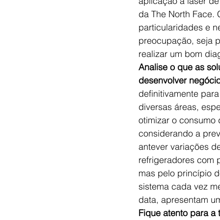
aplicação à laser de
da The North Face. C
particularidades e 
preocupação, seja p
realizar um bom diag
Analise o que as sol
desenvolver negóci
definitivamente par
diversas áreas, espe
otimizar o consumo 
considerando a prev
antever variações d
refrigeradores com 
mas pelo princípio d
sistema cada vez me
data, apresentam um
Fique atento para a