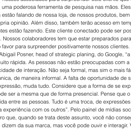
 uma poderosa ferramenta de pesquisa nas mãos. Ele
es estão falando de nossa loja, de nossos produtos, be
ópria opinião. Além disso, também terão acesso em temp
es estão fazendo. Este cliente conectado pode ser posi
 Nossos colaboradores tem que estar preparados para u
 favor para surpreender positivamente nossos clientes.
Abigail Posner, head of strategic planing, do Google, “a
uito rápida. As pessoas não estão preocupadas com a 
idade de interação. Não seja formal, mas sim o mais f
ca, de maneira informal. A falta de oportunidade de se
xpressão, muda tudo. Considere que a forma de se exp
ode ser a mesma que de forma presencial. Pense que o 
ida entre as pessoas. Tudo é uma troca, de expressões,
a experiência com os outros”. Pelo painel de mídias soci
laro que, quando se trata deste assunto, você não conse
e dizem da sua marca, mas você pode ouvir e interagir.