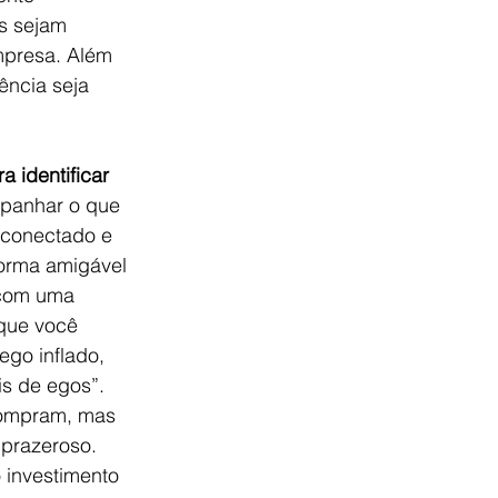
s sejam 
mpresa. Além 
ência seja 
 identificar 
mpanhar o que 
 conectado e 
forma amigável 
 com uma 
 que você 
ego inflado, 
is de egos”. 
compram, mas 
 prazeroso. 
 investimento 