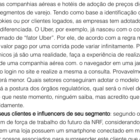
las companhias aéreas e hotéis de adoção de preços d
egmentos de varejo. Tendo como base a identificação de
ookies ou por clientes logados, as empresas tem adotad
 diferenciada. O Uber, por exemplo, já nasceu com o co
mado de “fator Uber”. Por ele, de acordo com a regra m
valor pago por uma corrida pode variar infinitamente. 
cos já são uma realidade, faça a experiência de realiz
 de uma companhia aérea com. o navegador em uma ja
o login no site e realize a mesma a consulta. Provavelm
erá menor. Quais setores conseguiram adotar o modelo
 a postura dos órgãos regulatórios, qual será o nível 
 que neste momento, ninguém saiba, mas acredito que
idamente.
seus clientes e influencers de seu segmento
: segundo o
um de força de trabalho do futuro da NRF, considerando
m em uma loja possuem um smartphone conectado em m
 nossos associados para surpreender este cliente que 