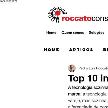
G-6826B7677T
Home
Quem somos
Soluções
Home
Artigos
B
Pedro Luiz Roccat
Top 10 i
A tecnologia sozinh
marca
: a tecnologi
varejo, mas sozinha
diferenciada de com