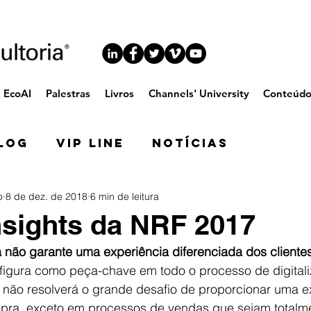
EcoAI
Palestras
Livros
Channels' University
Conteúd
log
VIP Line
Notícias
o
8 de dez. de 2018
6 min de leitura
nsights da NRF 2017
a não garante uma experiência diferenciada dos cliente
a figura como peça-chave em todo o processo de digital
, não resolverá o grande desafio de proporcionar uma e
pra, exceto em processos de vendas que sejam totalm