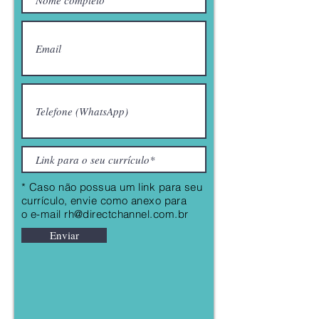
* Caso não possua um link para seu
currículo, envie como anexo para
o
e-mail
rh@directchannel.com.br
Enviar