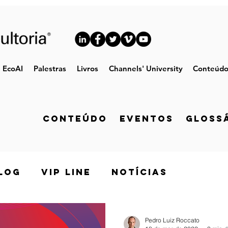
EcoAI
Palestras
Livros
Channels' University
Conteúd
CONTEÚDO Eventos Glossá
log
VIP Line
Notícias
Pedro Luiz Roccato