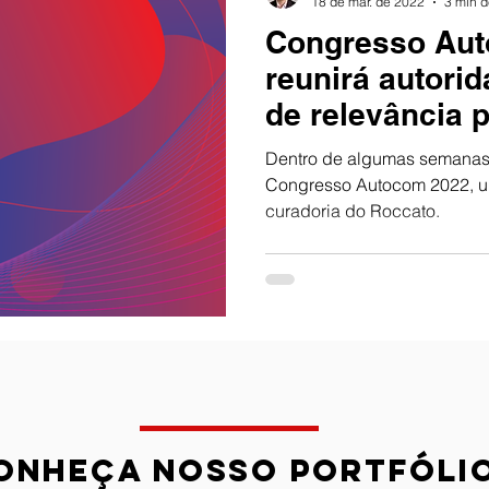
18 de mar. de 2022
3 min d
Congresso Au
reunirá autori
de relevância p
Dentro de algumas semanas, 5
Congresso Autocom 2022, u
curadoria do Roccato.
onheça nosso portfóli