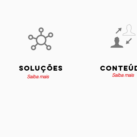
soluções
Conteú
Saiba mais
Saiba mais