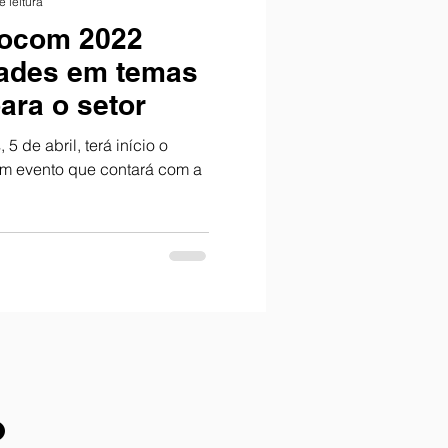
e leitura
tocom 2022
dades em temas
ara o setor
 de abril, terá início o
m evento que contará com a
o