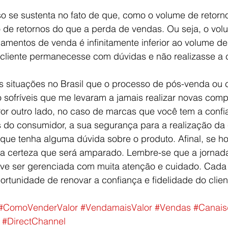
o se sustenta no fato de que, como o volume de retorno
o de retornos do que a perda de vendas. Ou seja, o vol
amentos de venda é infinitamente inferior ao volume d
 cliente permanecesse com dúvidas e não realizasse a
as situações no Brasil que o processo de pós-venda ou
 sofríveis que me levaram a jamais realizar novas com
Por outro lado, no caso de marcas que você tem a confi
os do consumidor, a sua segurança para a realização da
que tenha alguma dúvida sobre o produto. Afinal, se h
a certeza que será amparado. Lembre-se que a jornada
e ser gerenciada com muita atenção e cuidado. Cada 
rtunidade de renovar a confiança e fidelidade do clien
#ComoVenderValor
#VendamaisValor
#Vendas
#Canai
#DirectChannel