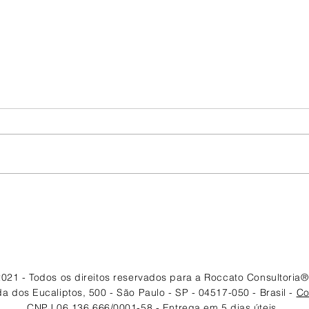
O que é e o que não é um
Quem
Programa Estruturado de
clie
Canais
021 - Todos os direitos reservados para a Roccato Consultoria® 
a dos Eucaliptos, 500 - São Paulo - SP - 04517-050 - Brasil -
Co
CNPJ 06.136.666/0001-58 - Entrega em 5 dias úteis