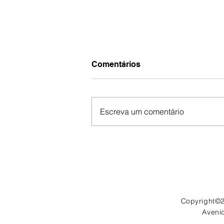
Comentários
Escreva um comentário
10 dicas para sucesso no
relacionamento com os
clientes e canais indiretos
de vendas pelos canais
Copyright©2
Avenid