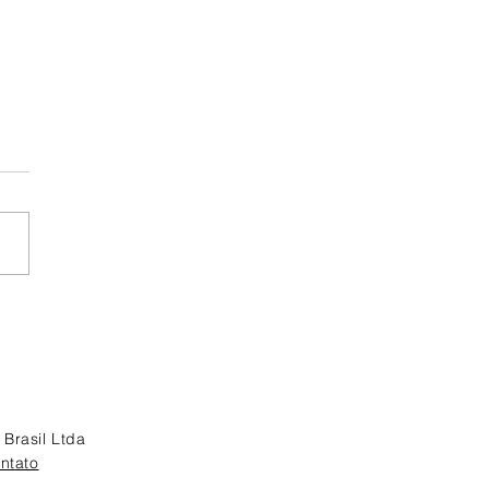
 é o “dono” do
nte?
Brasil Ltda
ntato