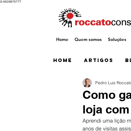
G-6826B7677T
Home
Quem somos
Soluções
Home
Artigos
B
Pedro Luiz Roccat
Como gar
loja com
Aprendi uma lição m
anos de visitas assi