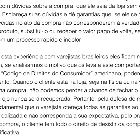
 com dúvidas sobre a compra, que ele saia da loja sem
. Esclareça suas dúvidas e dê garantias que, se ele se
ecidas no ato da compra não corresponderem à verdade,
 produto, substituí-lo ou receber o valor pago de volta, 
om um processo rápido e indolor.
sta experiência com varejistas brasileiros eles ficam m
 se analisarmos o motivo que os leva a este comporta
no “Código de Direitos do Consumidor” americano, pode
o. Quando o cliente está na loja, seja na física ou na vi
uma compra, não podemos perder a chance de fechar o
rejo nunca será recuperada. Portanto, pela defesa do 
damental que o varejista ofereça todas as garantias ao 
realizada e não corresponda a sua expectativa, pelo pr
compra, o cliente tem todo o direito de desistir da com
ficativa. 