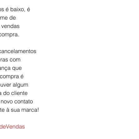
s é baixo, é 
ume de 
e vendas 
 compra.
 cancelamentos 
pras com 
ança que 
 compra é 
ouver algum 
 do cliente 
novo contato 
te à sua marca!
sdeVendas