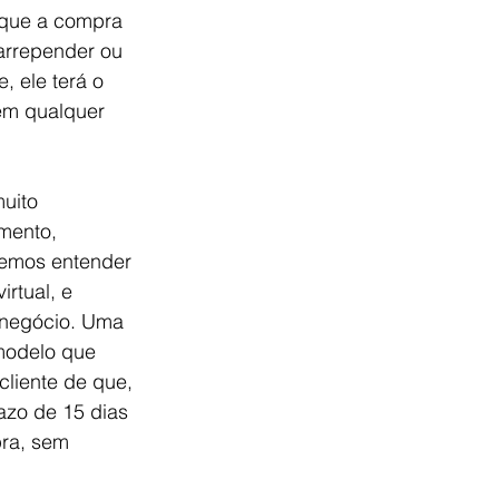
 que a compra 
 arrepender ou 
 ele terá o 
sem qualquer 
uito 
mento, 
remos entender 
rtual, e 
 negócio. Uma 
modelo que 
cliente de que, 
azo de 15 dias 
pra, sem 