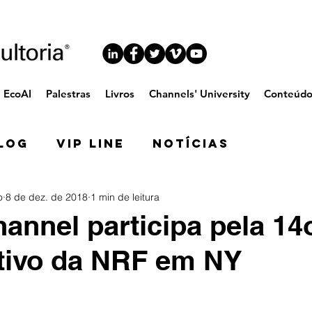
EcoAI
Palestras
Livros
Channels' University
Conteúd
log
VIP Line
Notícias
o
8 de dez. de 2018
1 min de leitura
hannel participa pela 14
tivo da NRF em NY