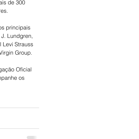
ais de 300 
es. 
s principais 
 J. Lundgren, 
 Levi Strauss 
Virgin Group.
ação Oficial 
ompanhe os 