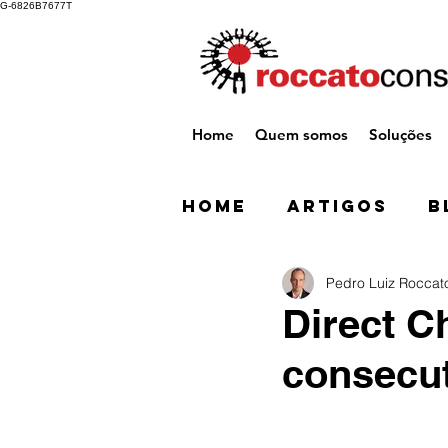
G-6826B7677T
Home
Quem somos
Soluções
Home
Artigos
B
Pedro Luiz Roccat
Direct C
consecu