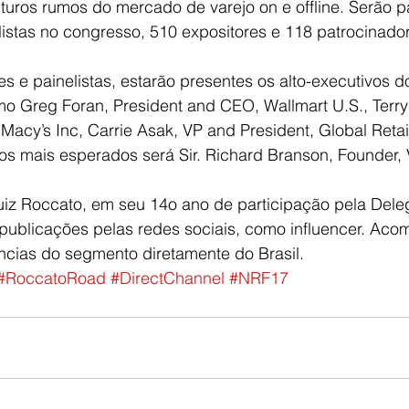
futuros rumos do mercado de varejo on e offline. Serão p
listas no congresso, 510 expositores e 118 patrocinador
es e painelistas, estarão presentes os alto-executivos do
mo Greg Foran, President and CEO, Wallmart U.S., Terry
cy’s Inc, Carrie Asak, VP and President, Global Retail
os mais esperados será Sir. Richard Branson, Founder, 
uiz Roccato, em seu 14o ano de participação pela Deleg
s publicações pelas redes sociais, como influencer. Ac
cias do segmento diretamente do Brasil.
#RoccatoRoad
#DirectChannel
#NRF17