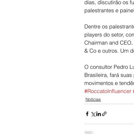
dias, discutirão os 
palestrantes e paine
Dentre os palestrant
players do setor, co
Chairman and CEO, Ma
& Co e outros. Um d
O consultor Pedro L
Brasileira, fará sua
movimentos e tendên
#RoccatoInfluencer
Notícias