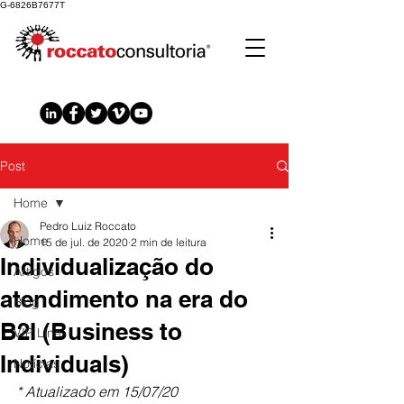
G-6826B7677T
Post
Home
Pedro Luiz Roccato
Home
15 de jul. de 2020
2 min de leitura
Individualização do
Artigos
atendimento na era do
Blog
B2I (Business to
VIP Line
Individuals)
Notícias
* Atualizado em 15/07/20