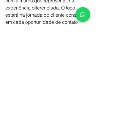
com a marca que represento, na 
experiência diferenciada. O foco 
estará na jornada do cliente construída 
em cada oportunidade de contato 
(touch) com o cliente, não mais em 
uma única transação.
#roccato
#vendas
#gestaodevendas
#comovendervalor
#vendamaisvalor
#portaldocanal
#channelsuniversity
#directchannel
Artigos