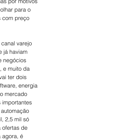
mas por motivos 
olhar para o 
as com preço 
canal varejo 
 já haviam 
e negócios 
, e muito da 
i ter dois 
ftware, energia 
 o mercado 
 importantes 
m automação 
, 2,5 mil só 
 ofertas de 
agora, é 