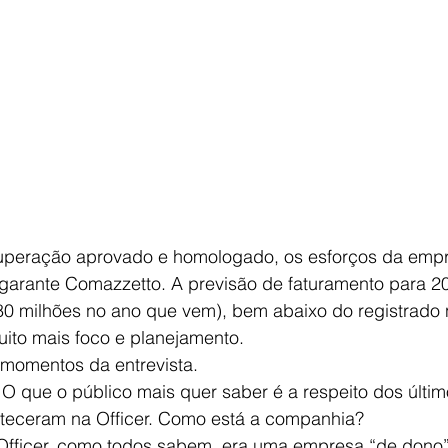
uperação aprovado e homologado, os esforços da empr
garante Comazzetto. A previsão de faturamento para 2
80 milhões no ano que vem), bem abaixo do registrado 
to mais foco e planejamento. 
 momentos da entrevista.
: O que o público mais quer saber é a respeito dos últi
eceram na Officer. Como está a companhia?
 Officer, como todos sabem, era uma empresa “de dono