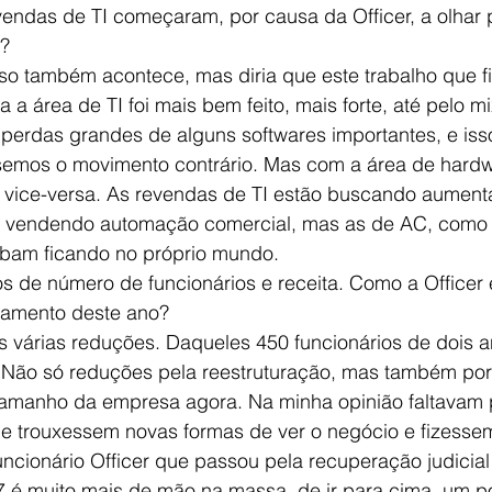
vendas de TI começaram, por causa da Officer, a olhar 
o?
rso também acontece, mas diria que este trabalho que 
 a área de TI foi mais bem feito, mais forte, até pelo m
perdas grandes de alguns softwares importantes, e iss
semos o movimento contrário. Mas com a área de hard
 vice-versa. As revendas de TI estão buscando aument
o vendendo automação comercial, mas as de AC, como 
bam ficando no próprio mundo.
s de número de funcionários e receita. Como a Officer 
hamento deste ano?
s várias reduções. Daqueles 450 funcionários de dois a
Não só reduções pela reestruturação, mas também por
tamanho da empresa agora. Na minha opinião faltavam 
e trouxessem novas formas de ver o negócio e fizesse
uncionário Officer que passou pela recuperação judicial
é muito mais de mão na massa, de ir para cima, um po