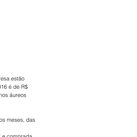
esa estão 
016 é de R$ 
nos áureos 
mos meses, das 
” e comprada 