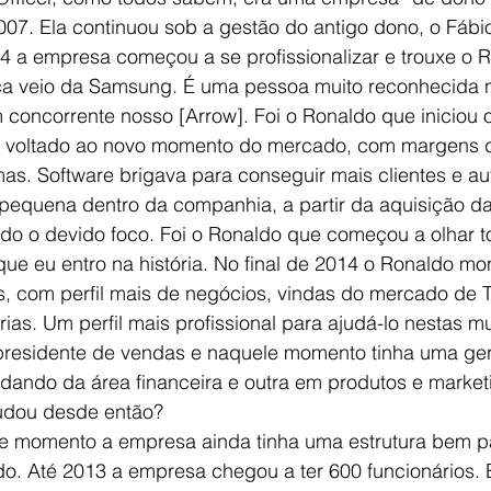
07. Ela continuou sob a gestão do antigo dono, o Fábio
4 a empresa começou a se profissionalizar e trouxe o 
ca veio da Samsung. É uma pessoa muito reconhecida 
 concorrente nosso [Arrow]. Foi o Ronaldo que iniciou 
o voltado ao novo momento do mercado, com margens de
s. Software brigava para conseguir mais clientes e a
 pequena dentro da companhia, a partir da aquisição da
ido o devido foco. Foi o Ronaldo que começou a olhar t
que eu entro na história. No final de 2014 o Ronaldo m
, com perfil mais de negócios, vindas do mercado de TI
orias. Um perfil mais profissional para ajudá-lo nestas 
presidente de vendas e naquele momento tinha uma ger
dando da área financeira e outra em produtos e marketi
udou desde então?
e momento a empresa ainda tinha uma estrutura bem p
do. Até 2013 a empresa chegou a ter 600 funcionários.