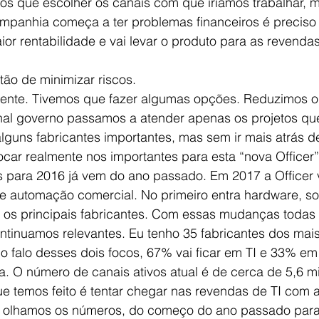
mos que escolher os canais com que iríamos trabalhar, 
mpanhia começa a ter problemas financeiros é preciso 
aior rentabilidade e vai levar o produto para as revend
ntão de minimizar riscos.
ente. Tivemos que fazer algumas opções. Reduzimos o 
nal governo passamos a atender apenas os projetos que
lguns fabricantes importantes, mas sem ir mais atrás d
ocar realmente nos importantes para esta “nova Officer”
 para 2016 já vem do ano passado. Em 2017 a Officer va
de automação comercial. No primeiro entra hardware, so
 os principais fabricantes. Com essas mudanças todas
ntinuamos relevantes. Eu tenho 35 fabricantes dos mais
do falo desses dois focos, 67% vai ficar em TI e 33% e
a. O número de canais ativos atual é de cerca de 5,6 mil
 temos feito é tentar chegar nas revendas de TI com a
olhamos os números, do começo do ano passado para 