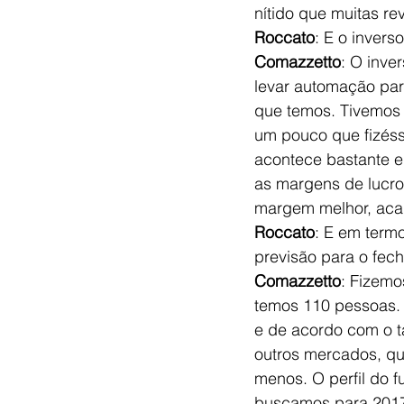
nítido que muitas re
Roccato
: E o invers
Comazzetto
: O inve
levar automação para
que temos. Tivemos 
um pouco que fizés
acontece bastante e
as margens de lucr
margem melhor, aca
Roccato
: E em termo
previsão para o fec
Comazzetto
: Fizemo
temos 110 pessoas. 
e de acordo com o 
outros mercados, qu
menos. O perfil do f
buscamos para 2017 