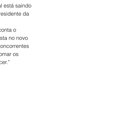
l está saindo 
residente da 
.
onta o 
sta no novo 
oncorrentes 
tomar os 
cer.”