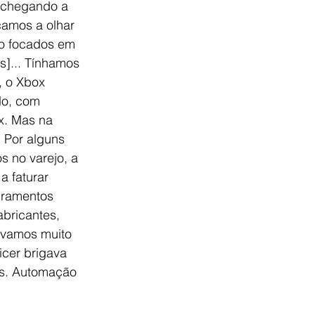
 chegando a 
çamos a olhar 
o focados em 
s]... Tínhamos 
, o Xbox 
do, com 
. Mas na 
 Por alguns 
 no varejo, a 
 faturar 
uramentos 
abricantes, 
ávamos muito 
icer brigava 
os. Automação 