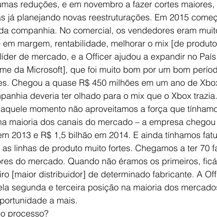
umas reduções, e em novembro a fazer cortes maiores,
as já planejando novas reestruturações. Em 2015 come
 da companhia. No comercial, os vendedores eram muit
 em margem, rentabilidade, melhorar o mix [de produto
íder de mercado, e a Officer ajudou a expandir no País
me da Microsoft], que foi muito bom por um bom perío
es. Chegou a quase R$ 450 milhões em um ano de Xbox
anhia deveria ter olhado para o mix que o Xbox trazia.
 naquele momento não aproveitamos a força que tínhamos
na maioria dos canais do mercado – a empresa chegou a
em 2013 e R$ 1,5 bilhão em 2014. E ainda tínhamos fat
s as linhas de produto muito fortes. Chegamos a ter 70 f
ores do mercado. Quando não éramos os primeiros, fic
eiro [maior distribuidor] de determinado fabricante. A Off
pela segunda e terceira posição na maioria dos mercad
portunidade a mais. 
i o processo?