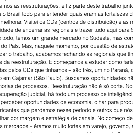
mos as reestruturações, e fiz parte deste trabalho jun
 o Brasil todo para entender quais eram as fortalezas 
elhorar. Visitei os CDs (centros de distribuição) e as re
dade de encerrar as regionais e trazer tudo aqui para 
ís todo, temos um grande mercado no Sudeste, mas com
 do País. Mas, naquele momento, por questão de estraté
zar o trabalho, acabamos fechando as regionais que tí
s da reestruturação. E começamos a estudar como farí
as pelos CDs que tínhamos – são três, um no Paraná, o
tro em Cajamar (São Paulo). Buscamos oportunidades n
rias de processos. Reestruturação não é só corte. No
ecuperação judicial, há todo um processo de inteligênci
e perceber oportunidades de economia, olhar para prod
bricantes que perdemos nesse período e outros que nó
lhar por margem e estratégia de canais. No começo de 
s mercados – éramos muito fortes em varejo, governo, e