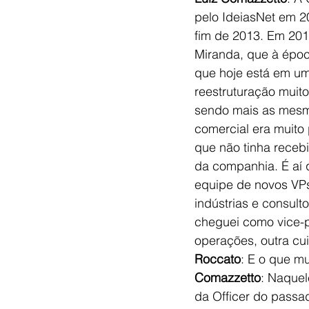
pelo IdeiasNet em 20
fim de 2013. Em 201
Miranda, que à épo
que hoje está em um
reestruturação muit
sendo mais as mesma
comercial era muito
que não tinha receb
da companhia. É aí 
equipe de novos VPs
indústrias e consult
cheguei como vice-
operações, outra cui
Roccato
: E o que m
Comazzetto
: Naquel
da Officer do passa