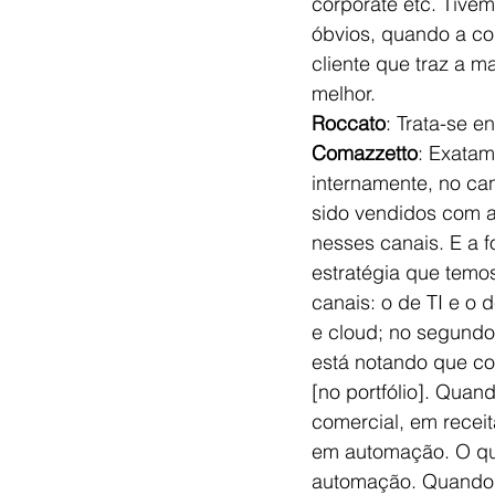
corporate etc. Tive
óbvios, quando a co
cliente que traz a m
melhor.
Roccato
: Trata-se e
Comazzetto
: Exatam
internamente, no ca
sido vendidos com a
nesses canais. E a f
estratégia que temos
canais: o de TI e o 
e cloud; no segundo
está notando que co
[no portfólio]. Quan
comercial, em receit
em automação. O que
automação. Quando 