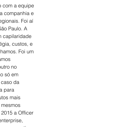
to com a equipe 
da companhia e 
gionais. Foi aí 
São Paulo. A 
 capilaridade 
gia, custos, e 
nhamos. Foi um 
amos 
utro no 
ão só em 
 caso da 
a para 
utos mais 
s mesmos 
2015 a Officer 
nterprise, 