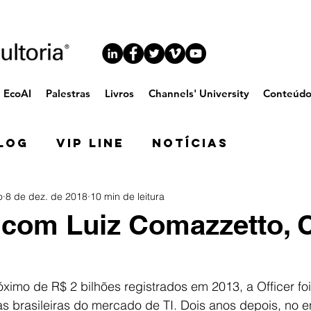
EcoAI
Palestras
Livros
Channels' University
Conteúd
log
VIP Line
Notícias
o
8 de dez. de 2018
10 min de leitura
 com Luiz Comazzetto,
ximo de R$ 2 bilhões registrados em 2013, a Officer fo
as brasileiras do mercado de TI. Dois anos depois, no e