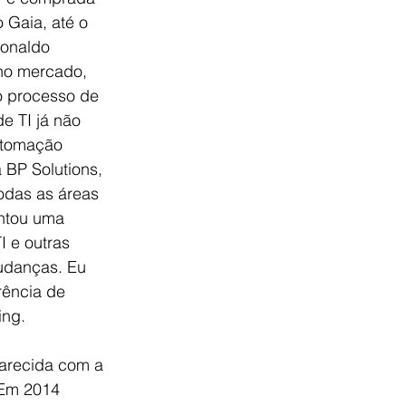
 Gaia, até o 
Ronaldo 
no mercado, 
o processo de 
 TI já não 
utomação 
 BP Solutions, 
odas as áreas 
ontou uma 
 e outras 
mudanças. Eu 
ência de 
ng. 
arecida com a 
 Em 2014 