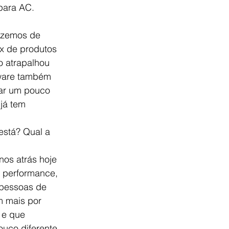
para AC. 
fizemos de 
ix de produtos 
o atrapalhou 
ware também 
ar um pouco 
já tem 
está? Qual a 
nos atrás hoje 
 performance, 
pessoas de 
m mais por 
 e que 
uco diferente 