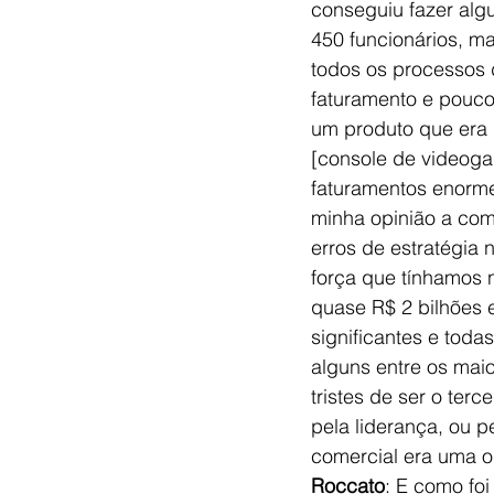
conseguiu fazer alg
450 funcionários, m
todos os processos
faturamento e pouco
um produto que era l
[console de videoga
faturamentos enorm
minha opinião a comp
erros de estratégia
força que tínhamos 
quase R$ 2 bilhões 
significantes e toda
alguns entre os mai
tristes de ser o terc
pela liderança, ou 
comercial era uma o
Roccato
: E como fo