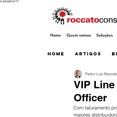
G-6826B7677T
Home
Quem somos
Soluções
Home
Artigos
B
Pedro Luiz Roccat
VIP Line
Officer
Com faturamento pró
maiores distribuidor