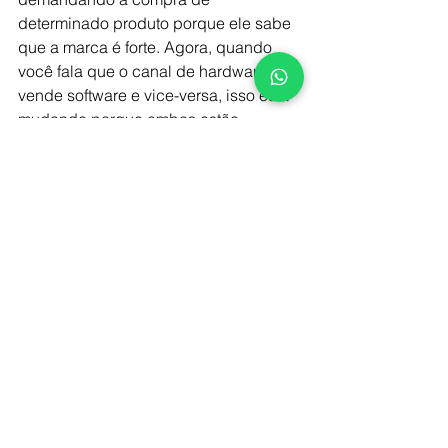
determinado produto porque ele sabe 
que a marca é forte. Agora, quando 
você fala que o canal de hardware não 
vende software e vice-versa, isso está 
mudando porque ambos estão 
entendendo que o negócio está se 
juntando, e com o cenário difícil isso 
se torna uma forma de fidelizar o 
cliente. No momento em que entrei no 
cliente ganho diferencial competitivo e 
se conseguir fazer esse casamento 
completo saio com a vantagem. O 
leque de oportunidades passa a ser 
muito grande e aí vai depender de 
cada um dos canais estar dispostos a 
dar um próximo passo, e é isso que 
está acontecendo nos nossos canais. 
Alguns vão dar passos largos e outros 