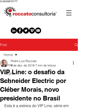
G-6826B7677T
Post
Home
Pedro Luiz Roccato
Home
8 de dez. de 2018
7 min de leitura
VIP Line: o desafio da
Artigos
Schneider Electric por
Blog
Cléber Morais, novo
VIP Line
presidente no Brasil
Notícias
Esta é a estreia do VIP Line, série em 