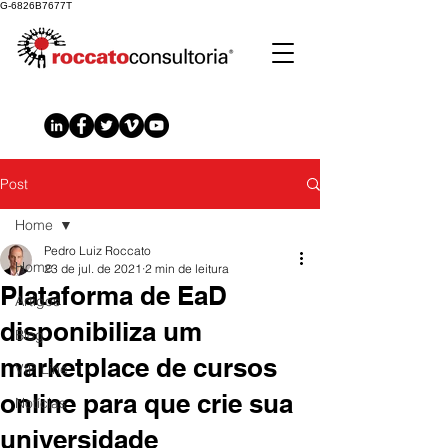
G-6826B7677T
Post
Home
Pedro Luiz Roccato
Home
23 de jul. de 2021
2 min de leitura
Plataforma de EaD
Artigos
disponibiliza um
Blog
marketplace de cursos
VIP Line
online para que crie sua
Notícias
universidade