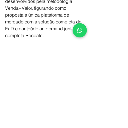
desenvolvidos pela metodologia 
Venda+Valor, figurando como 
proposta a única plataforma de 
mercado com a solução completa de 
EaD e conteúdo on demand juntos!”, 
completa Roccato.
Os cursos estão disponíveis para trial 
com acesso gratuito para que 
experimente, na prática, os recursos 
apresentados. Acesse: 
channelsuniversity.com
#roccato
#vendas
#ead
#cursosonline
#gestaodevendas
#cursodecanais
#cursodevendas
#comovendervalor
#vendamaisvalor
#channelsuniversity
#directchannel